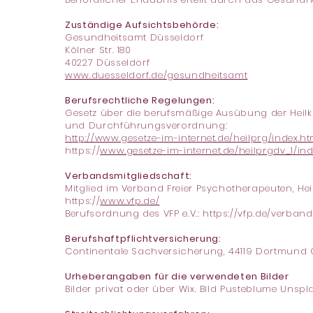
Zuständige Aufsichtsbehörde:
Gesundheitsamt Düsseldorf
Kölner Str. 180
40227 Düsseldorf
www.duesseldorf.de/gesundheitsamt
Berufsrechtliche Regelungen:
Gesetz über die berufsmäßige Ausübung der Heilku
und Durchführungsverordnung:
http://www.gesetze-im-internet.de/heilprg/index.ht
https://
www.gesetze-im-internet.de/heilprgdv_1/ind
Verbandsmitgliedschaft:
Mitglied im Verband Freier Psychotherapeuten, Hei
https://
www.vfp.de/
Berufsordnung des VFP e.V.:
https://vfp.de/verba
Berufshaftpflichtversicherung:
Continentale Sachversicherung, 44119 Dortmund 
Urheberangaben für die verwendeten Bilder
Bilder privat oder über Wix. Bild Pusteblume Unsp